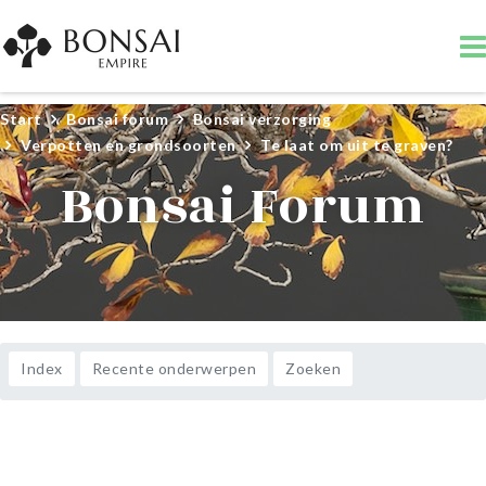
Start
Bonsai forum
Bonsai verzorging
Verpotten en grondsoorten
Te laat om uit te graven?
Bonsai Forum
Index
Recente onderwerpen
Zoeken