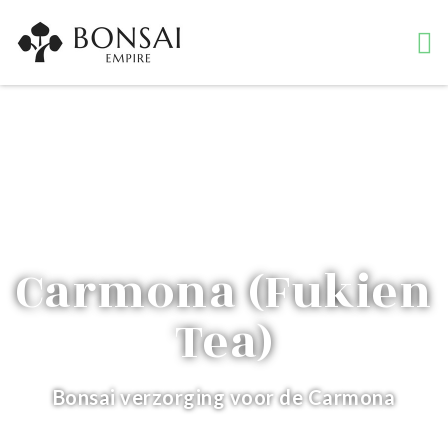
Start
Inspiratie
Inspiratie
Blog
Bonsai boomsoorten
Carmona (Fukien Tea)
Carmona (Fukien
Tea)
Bonsai verzorging voor de Carmona