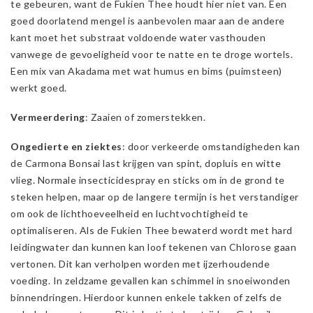
te gebeuren, want de Fukien Thee houdt hier niet van. Een
goed doorlatend mengel is aanbevolen maar aan de andere
kant moet het substraat voldoende water vasthouden
vanwege de gevoeligheid voor te natte en te droge wortels.
Een mix van Akadama met wat humus en bims (puimsteen)
werkt goed.
Vermeerdering
: Zaaien of zomerstekken.
Ongedierte en ziektes
: door verkeerde omstandigheden kan
de Carmona Bonsai last krijgen van spint, dopluis en witte
vlieg. Normale insecticidespray en sticks om in de grond te
steken helpen, maar op de langere termijn is het verstandiger
om ook de lichthoeveelheid en luchtvochtigheid te
optimaliseren. Als de Fukien Thee bewaterd wordt met hard
leidingwater dan kunnen kan loof tekenen van Chlorose gaan
vertonen. Dit kan verholpen worden met ijzerhoudende
voeding. In zeldzame gevallen kan schimmel in snoeiwonden
binnendringen. Hierdoor kunnen enkele takken of zelfs de