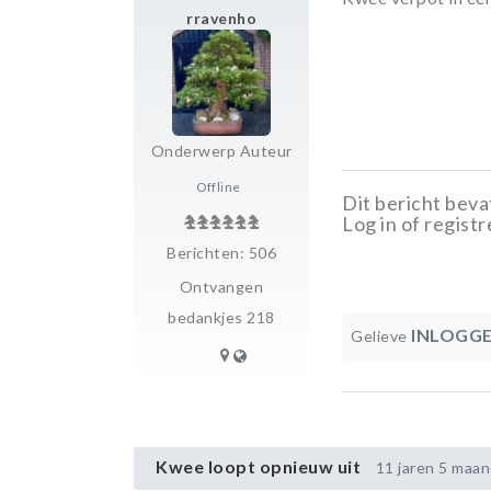
rravenho
Onderwerp Auteur
Offline
Dit bericht bevat
Log in of registr
Berichten: 506
Ontvangen
bedankjes 218
INLOGG
Gelieve
Kwee loopt opnieuw uit
11 jaren 5 maa