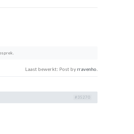
esprek.
Laast bewerkt: Post by
rravenho
.
#35270