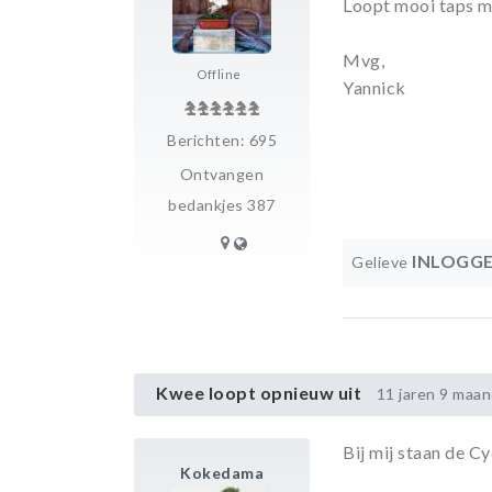
Loopt mooi taps met
Mvg,
Offline
Yannick
Berichten: 695
Ontvangen
bedankjes 387
INLOGG
Gelieve
Kwee loopt opnieuw uit
11 jaren 9 maa
Bij mij staan de Cy
Kokedama