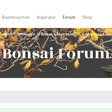
Boomsoorten
Inspiratie
Forum
Shop
 forum
Diversen
Boom bespreking
Kwee loopt opn
Bonsai Forum