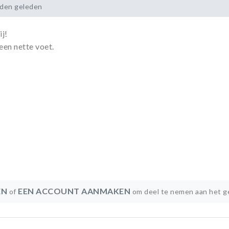
nden geleden
ij!
en nette voet.
EN
EEN ACCOUNT AANMAKEN
of
om deel te nemen aan het g