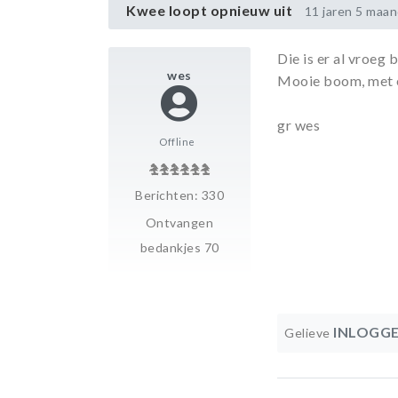
Kwee loopt opnieuw uit
11 jaren 5 maa
Die is er al vroeg b
wes
Mooie boom, met e
gr wes
Offline
Berichten: 330
Ontvangen
bedankjes 70
INLOGG
Gelieve