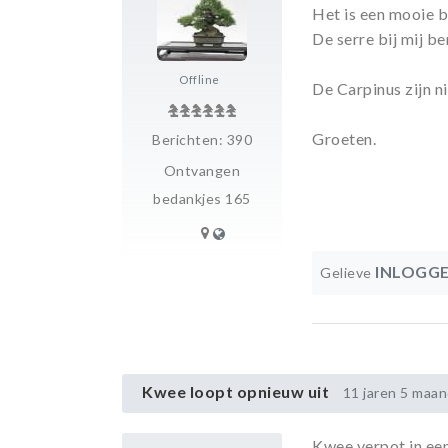
Het is een mooie b
De serre bij mij be
Offline
De Carpinus zijn n
Groeten.
Berichten: 390
Ontvangen
bedankjes 165
INLOGG
Gelieve
Kwee loopt opnieuw uit
11 jaren 5 maa
Kwee verpot in ee