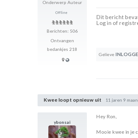
Onderwerp Auteur
Offline
Dit bericht bevat
Log in of registr
Berichten: 506
Ontvangen
bedankjes 218
INLOGG
Gelieve
Kwee loopt opnieuw uit
11 jaren 9 maa
Hey Ron,
ybonsai
Mooie kwee in je c