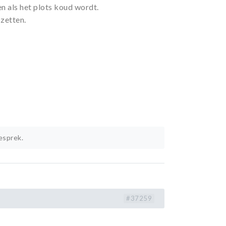
n als het plots koud wordt.
 zetten.
esprek.
#37259