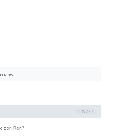
esprek.
#35277
 de zon Ron?