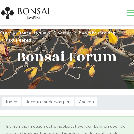
Start
Bonsai forum
Diversen
Boom bespreking
taxus gered
Bonsai Forum
Index
Recente onderwerpen
Zoeken
Bomen die in deze sectie geplaatst worden kunnen door de
medegebruikers beoordeeld worden aan de hand van de