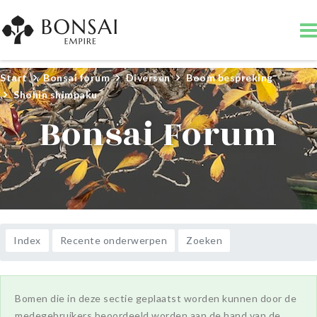
Start
Bonsai forum
Diversen
Boom bespreking
Shohin shimpaku
Bonsai Forum
Index
Recente onderwerpen
Zoeken
Bomen die in deze sectie geplaatst worden kunnen door de
medegebruikers beoordeeld worden aan de hand van de