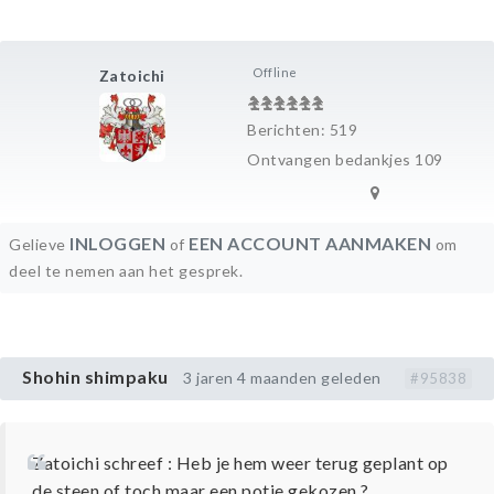
Offline
Zatoichi
Berichten: 519
Ontvangen bedankjes 109
INLOGGEN
EEN ACCOUNT AANMAKEN
Gelieve
of
om
deel te nemen aan het gesprek.
Shohin shimpaku
3 jaren 4 maanden geleden
#95838
Zatoichi schreef : Heb je hem weer terug geplant op
de steen of toch maar een potje gekozen ?