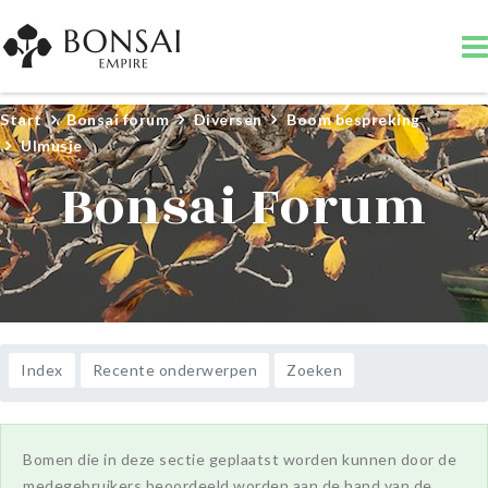
Start
Bonsai forum
Diversen
Boom bespreking
Ulmusje
Bonsai Forum
Index
Recente onderwerpen
Zoeken
Bomen die in deze sectie geplaatst worden kunnen door de
medegebruikers beoordeeld worden aan de hand van de