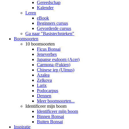
Gereedschap
Kalender
Leren
eBook
Beginners cursus
Gevorderde cursus
Ga naar "Basistechnieken"
Boomsoorten
10 boomsoorten
Ficus Bonsai
Jeneverbes
Japanse esdoorn (Acer)
Carmona (Fukien)
Chinese iep (Ulmus)
Azalea
Zelkova
Larix
Podocarpus
Dennen
Meer boomsoorten...
Identificeer mijn boom
Identificeer mijn boom
Binnen Bonsai
Buiten Bonsai
Inspiratie