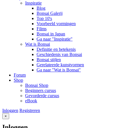
Inspiratie
Blog
Bonsai Galerij
Top 10's
Voorbeeld vormingen
Films
Bonsai in Japan
Ga naar "Inspiratie"
Wat is Bonsai
Definitie en betekenis
Geschiedenis van Bonsai
Bonsai stijlen
Gerelateerde kunstvormen
Ga naar "Wat is Bonsai"
Forum
Shop
Bonsai Shop
Beginners cursus
Gevorderde cursus
eBook
Inloggen
Registreren
×
Inloggen