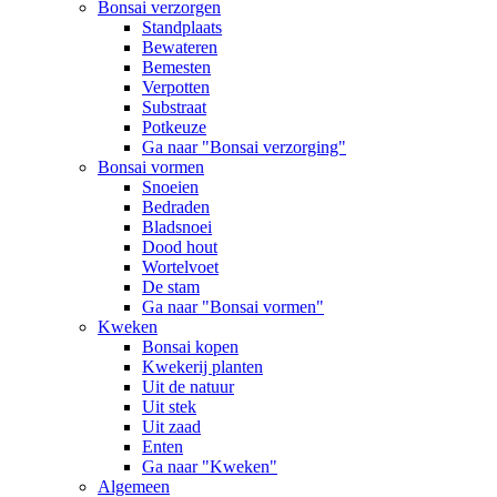
Bonsai verzorgen
Standplaats
Bewateren
Bemesten
Verpotten
Substraat
Potkeuze
Ga naar "Bonsai verzorging"
Bonsai vormen
Snoeien
Bedraden
Bladsnoei
Dood hout
Wortelvoet
De stam
Ga naar "Bonsai vormen"
Kweken
Bonsai kopen
Kwekerij planten
Uit de natuur
Uit stek
Uit zaad
Enten
Ga naar "Kweken"
Algemeen