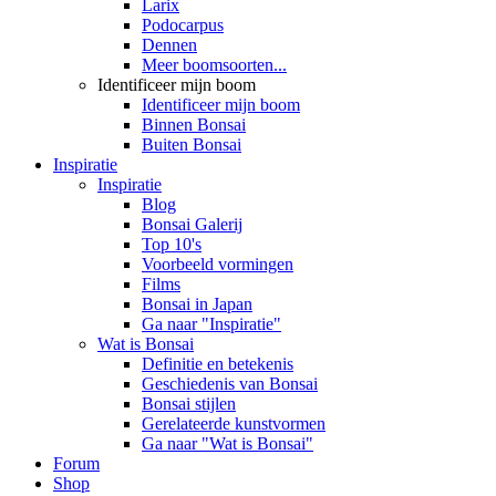
Larix
Podocarpus
Dennen
Meer boomsoorten...
Identificeer mijn boom
Identificeer mijn boom
Binnen Bonsai
Buiten Bonsai
Inspiratie
Inspiratie
Blog
Bonsai Galerij
Top 10's
Voorbeeld vormingen
Films
Bonsai in Japan
Ga naar "Inspiratie"
Wat is Bonsai
Definitie en betekenis
Geschiedenis van Bonsai
Bonsai stijlen
Gerelateerde kunstvormen
Ga naar "Wat is Bonsai"
Forum
Shop