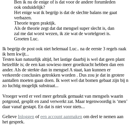
Ben ik nu de enige of is dat voor de andere forumleden
ook onduidelijk?
Het enige wat ik begrijp is dat de slechte balans me gaat
verbazen.
Theorie tegen praktijk.
Als de theorie zegt dat dat mengsel super slecht is, dan
zal me dat worst wezen, ik zie wat de wortelgroei is.
Groeten Luc.
Ik begrijp de post ook niet helemaal Luc.. na de eerste 3 regels raak
ik hem kwijt...
Testen kan natuurlijk altijd, het lastige daarbij is wel dat geen plant
hetzelfde is; de een kan sowieso meer groeikracht hebben dan een
ander. Als de sterkte dan in mengsel A staat, kan kunnen er
verkeerde conclusies getrokken worden . Dus zou je dat in grotere
aantallen moeten gaan doen. Ik weet wel dat bomen gebaat zijn bij n
zo luchtig mogelijk substraat...
Vroeger werd er veel meer gebruik gemaakt van mengsels waarin
potgrond, gesplit en zand verwerkt zat. Maar tegenwoordig is ‘men’
daar vanaf gestapt. En dat is niet voor niets...
Gelieve
Inloggen
of
een account aanmaken
om deel te nemen aan
het gesprek.