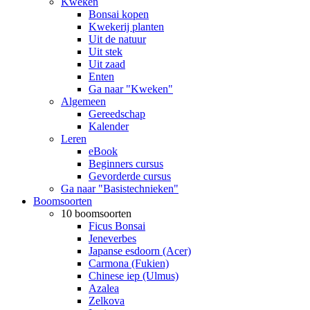
Kweken
Bonsai kopen
Kwekerij planten
Uit de natuur
Uit stek
Uit zaad
Enten
Ga naar "Kweken"
Algemeen
Gereedschap
Kalender
Leren
eBook
Beginners cursus
Gevorderde cursus
Ga naar "Basistechnieken"
Boomsoorten
10 boomsoorten
Ficus Bonsai
Jeneverbes
Japanse esdoorn (Acer)
Carmona (Fukien)
Chinese iep (Ulmus)
Azalea
Zelkova