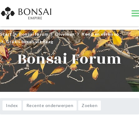
Start
Bonsai forum
Diversen
Koop en verkoop
Gratis buxus uit haag
Bonsai Forum
Index
Recente onderwerpen
Zoeken