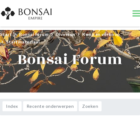
Start
Bonsai forum
Diversen
Koop en verkoop
Startmateriaal
Bonsai Forum
Index
Recente onderwerpen
Zoeken