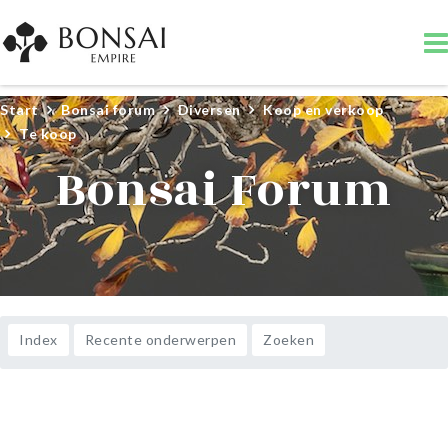
Start
Bonsai forum
Diversen
Koop en verkoop
Te koop
Bonsai Forum
Index
Recente onderwerpen
Zoeken