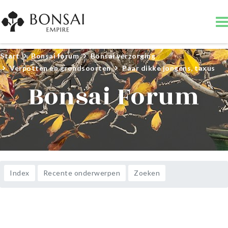
Start
Bonsai forum
Bonsai verzorging
Verpotten en grondsoorten
Paar dikke jongens, taxus
Bonsai Forum
Index
Recente onderwerpen
Zoeken