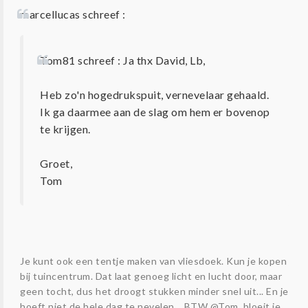
marcellucas schreef :
Tom81 schreef : Ja thx David, Lb,
Heb zo'n hogedrukspuit, vernevelaar gehaald.
Ik ga daarmee aan de slag om hem er bovenop
te krijgen.
Groet,
Tom
Je kunt ook een tentje maken van vliesdoek. Kun je kopen
bij tuincentrum. Dat laat genoeg licht en lucht door, maar
geen tocht, dus het droogt stukken minder snel uit... En je
hoeft niet de hele dag te nevelen... BTW @Tom, bloeit je