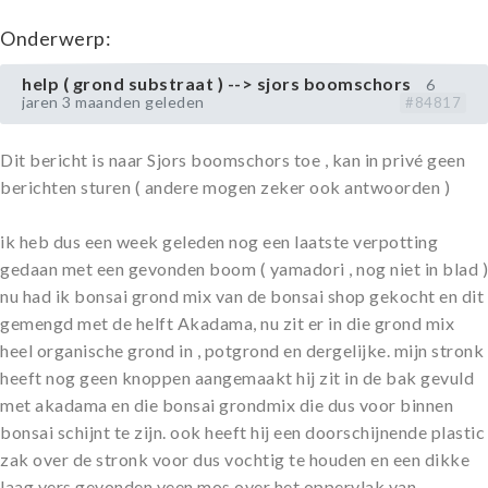
Onderwerp:
help ( grond substraat ) --> sjors boomschors
6
jaren 3 maanden geleden
#84817
Dit bericht is naar Sjors boomschors toe , kan in privé geen
berichten sturen ( andere mogen zeker ook antwoorden )
ik heb dus een week geleden nog een laatste verpotting
gedaan met een gevonden boom ( yamadori , nog niet in blad )
nu had ik bonsai grond mix van de bonsai shop gekocht en dit
gemengd met de helft Akadama, nu zit er in die grond mix
heel organische grond in , potgrond en dergelijke. mijn stronk
heeft nog geen knoppen aangemaakt hij zit in de bak gevuld
met akadama en die bonsai grondmix die dus voor binnen
bonsai schijnt te zijn. ook heeft hij een doorschijnende plastic
zak over de stronk voor dus vochtig te houden en een dikke
laag vers gevonden veen mos over het oppervlak van