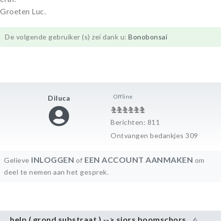
Groeten Luc.
De volgende gebruiker (s) zei dank u:
Bonobonsai
Offline
Diluca
Berichten: 811
Ontvangen bedankjes 309
INLOGGEN
EEN ACCOUNT AANMAKEN
Gelieve
of
om
deel te nemen aan het gesprek.
help ( grond substraat ) --> sjors boomschors
6