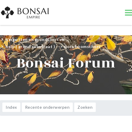
Start
Bonsai forum
Bonsai verzorging
Verpotten en grondsoorten
help ( grond substraat ) --> sjors boomschors
Bonsai Forum
Index
Recente onderwerpen
Zoeken