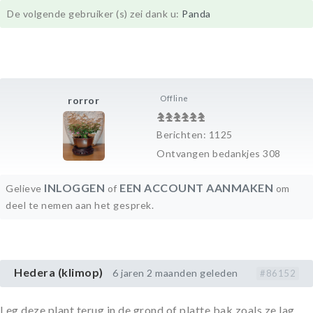
De volgende gebruiker (s) zei dank u:
Panda
Offline
rorror
Berichten: 1125
Ontvangen bedankjes 308
INLOGGEN
EEN ACCOUNT AANMAKEN
Gelieve
of
om
deel te nemen aan het gesprek.
Hedera (klimop)
6 jaren 2 maanden geleden
#86152
Leg deze plant terug in de grond of platte bak zoals ze lag