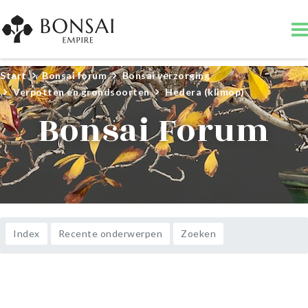
Start
Bonsai forum
Bonsai verzorging
Verpotten en grondsoorten
Hedera (klimop)
Bonsai Forum
Index
Recente onderwerpen
Zoeken