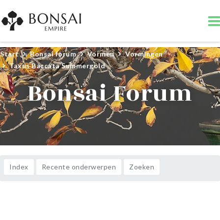
Start
Bonsai forum
Vormen
Vormingen
Taxus Baccata Summergold
Bonsai Forum
Index
Recente onderwerpen
Zoeken