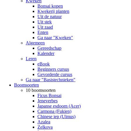
Kweken
Bonsai kopen
Kwekerij planten
Uit de natuur
Uit stek
Uit zaad
Enten
Ga naar "Kweken"
Algemeen
Gereedschap
Kalender
Leren
eBook
Beginners cursus
Gevorderde cursus
Ga naar "Basistechnieken"
Boomsoorten
10 boomsoorten
Ficus Bonsai
Jeneverbes
Japanse esdoorn (Acer)
Carmona (Fukien)
Chinese iep (Ulmus)
Azalea
Zelkova