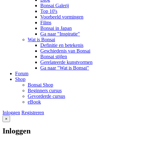
Bonsai Galerij
Top 10's
Voorbeeld vormingen
Films
Bonsai in Japan
Ga naar "Inspiratie"
Wat is Bonsai
Definitie en betekenis
Geschiedenis van Bonsai
Bonsai stijlen
Gerelateerde kunstvormen
Ga naar "Wat is Bonsai"
Forum
Shop
Bonsai Shop
Beginners cursus
Gevorderde cursus
eBook
Inloggen
Registreren
×
Inloggen