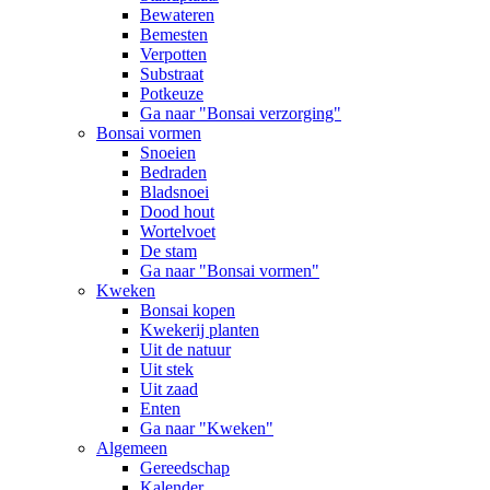
Bewateren
Bemesten
Verpotten
Substraat
Potkeuze
Ga naar "Bonsai verzorging"
Bonsai vormen
Snoeien
Bedraden
Bladsnoei
Dood hout
Wortelvoet
De stam
Ga naar "Bonsai vormen"
Kweken
Bonsai kopen
Kwekerij planten
Uit de natuur
Uit stek
Uit zaad
Enten
Ga naar "Kweken"
Algemeen
Gereedschap
Kalender