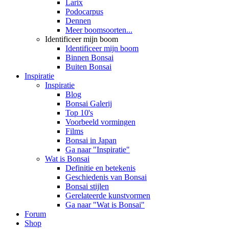
Larix
Podocarpus
Dennen
Meer boomsoorten...
Identificeer mijn boom
Identificeer mijn boom
Binnen Bonsai
Buiten Bonsai
Inspiratie
Inspiratie
Blog
Bonsai Galerij
Top 10's
Voorbeeld vormingen
Films
Bonsai in Japan
Ga naar "Inspiratie"
Wat is Bonsai
Definitie en betekenis
Geschiedenis van Bonsai
Bonsai stijlen
Gerelateerde kunstvormen
Ga naar "Wat is Bonsai"
Forum
Shop