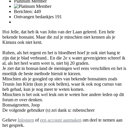
Platinum Member
Berichten: 449
Ontvangen bedankjes 191
Hoi Jelle, dat heb ik van John van der Laan geleerd. Een hele
bekende bonsaist. Maar die zul je misschien niet kennen als je
Kimura ook niet kent.
Ruben, als het regent en het is bloedheet hoef je ook niet bang te
zijn dat je blad verbrand.. En die 2e x water geven/gieten schreef ik
al, als het heel warm weer is, niet bij 20 graden.
Je ziet dat in bonsai-land de meningen wel eens verschillen en het is
moeilijk de beste methode hieruit te kiezen.
Misschien als je googled op sites van bekende bonsaisten zoals
Teunis Jan Klein (kun je ook bellen), waar ik ook nog cursus van
heb gehad, kun je nog meer te weten komen.
Misschien is het ook wel leuk om te weten hoe andere leden op dit
forum er over denken.
Bonsaigroeten, Joop
De volgende gebruiker (s) zei dank u:
rubenscheer
Gelieve
Inloggen
of
een account aanmaken
om deel te nemen aan
het gesprek.