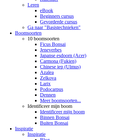
Leren
eBook
Beginners cursus
Gevorderde cursus
Ga naar "Basistechnieken"
Boomsoorten
10 boomsoorten
Ficus Bonsai
Jeneverbes
Japanse esdoorn (Acer)
Carmona (Fukien)
Chinese iep (Ulmus)
Azalea
Zelkova
Larix
Podocarpus
Dennen
Meer boomsoorten...
Identificeer mijn boom
Identificeer mijn boom
Binnen Bonsai
Buiten Bonsai
Inspiratie
Inspiratie
Blog