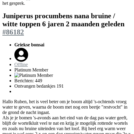
het gesprek.
Juniperus procumbens nana bruine /
witte toppen
6 jaren 2 maanden geleden
#86182
Griekse bonsai
Offline
Platinum Member
Berichten: 449
Ontvangen bedankjes 191
Hallo Ruben, het is veel beter om je boom altijd 's-ochtends vroeg
water te geven, waarna de boom met nog een beetje "restvocht" in
de grond de nacht ingaat.
Als je je bomen 's-avonds aan het eind van de dag pas water geeft,
blijft de wortelkluit veel te nat en krijg je mogelijk rottende wortels
en zoals nu bruine uiteinden van het loof. Bij heel erg warm weer
moet je wel eens 2 x op een dag sproeien/water geven maar die 2e x