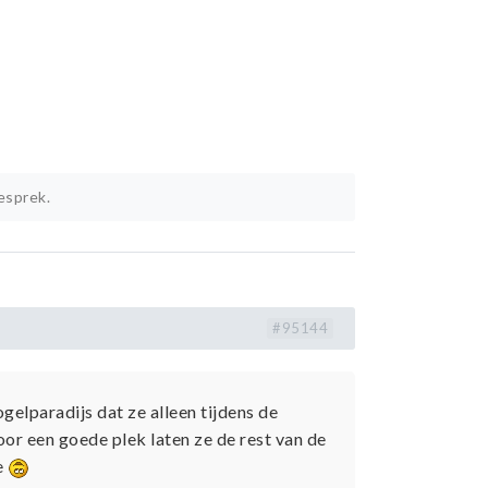
esprek.
#95144
ogelparadijs dat ze alleen tijdens de
oor een goede plek laten ze de rest van de
e