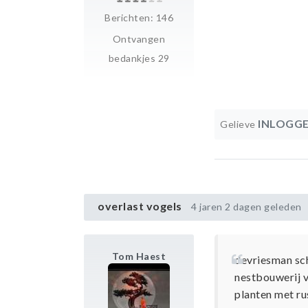
Berichten: 146
Ontvangen
bedankjes 29
INLOGG
Gelieve
overlast vogels
4 jaren 2 dagen geleden
Tom Haest
devriesman schr
nestbouwerij v
planten met ru