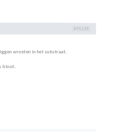
#95138
 liggen wroeten in het substraat.
s bloot.