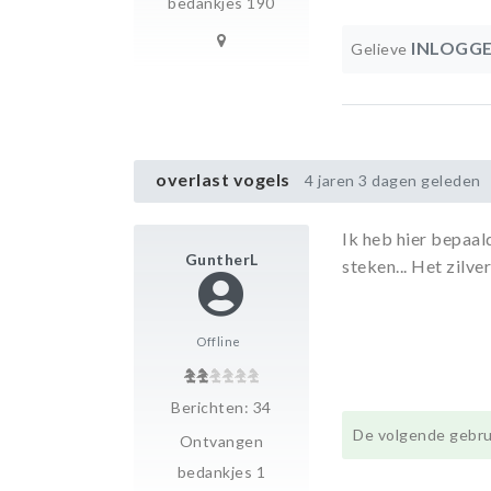
bedankjes 190
INLOGG
Gelieve
overlast vogels
4 jaren 3 dagen geleden
Ik heb hier bepaald
GuntherL
steken... Het zilve
Offline
Berichten: 34
De volgende gebrui
Ontvangen
bedankjes 1