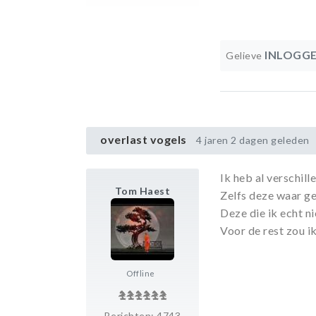
INLOGG
Gelieve
overlast vogels
4 jaren 2 dagen geleden
Ik heb al verschil
Tom Haest
Zelfs deze waar gee
Deze die ik echt nie
Voor de rest zou i
Offline
Berichten: 4743