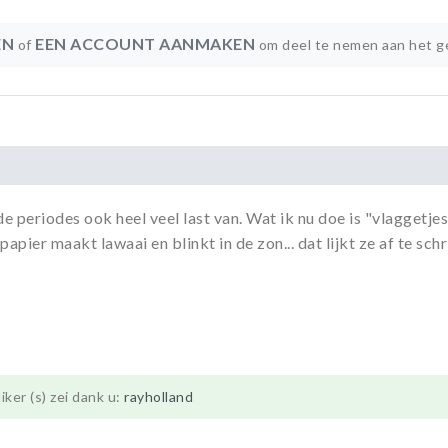
EN
EEN ACCOUNT AANMAKEN
of
om deel te nemen aan het g
e periodes ook heel veel last van. Wat ik nu doe is "vlaggetje
rpapier maakt lawaai en blinkt in de zon... dat lijkt ze af te sc
ker (s) zei dank u:
rayholland