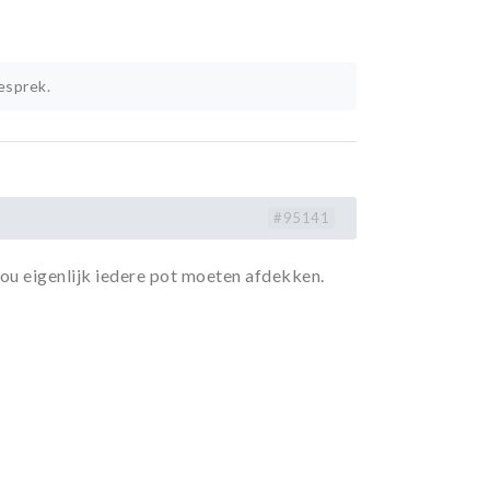
esprek.
#95141
zou eigenlijk iedere pot moeten afdekken.