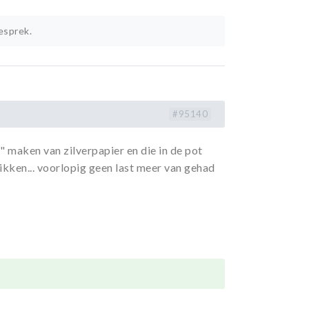
esprek.
#95140
s" maken van zilverpapier en die in de pot
hrikken... voorlopig geen last meer van gehad