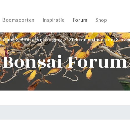
Boomsoorten
Inspiratie
Forum
Shop
 forum
Bonsai verzorging
Ziekten en insecten
over
Bonsai Forum