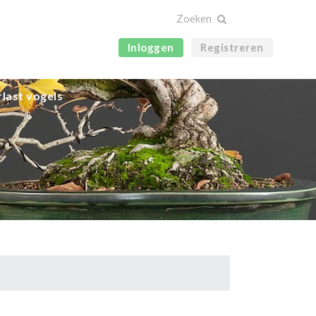
Inloggen
Registreren
last vogels