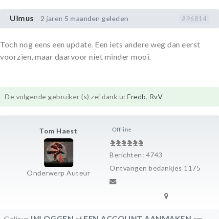
Ulmus
2 jaren 5 maanden geleden
#96814
Toch nog eens een update. Een iets andere weg dan eerst
voorzien, maar daarvoor niet minder mooi.
De volgende gebruiker (s) zei dank u:
Fredb
,
RvV
Offline
Tom Haest
Berichten: 4743
Ontvangen bedankjes 1175
Onderwerp Auteur
INLOGGEN
EEN ACCOUNT AANMAKEN
Gelieve
of
om