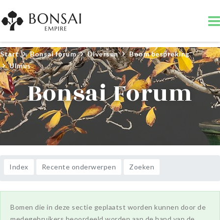
Start
Bonsai forum
Diversen
Boom bespreking
Ulmus
Bonsai Forum
Index
Recente onderwerpen
Zoeken
Bomen die in deze sectie geplaatst worden kunnen door de
medegebruikers beoordeeld worden aan de hand van de