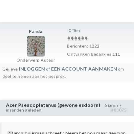
Offline
Panda
Berichten: 1222
Ontvangen bedankjes 111
Onderwerp Auteur
INLOGGEN
EEN ACCOUNT AANMAKEN
Gelieve
of
om
deel te nemen aan het gesprek.
Acer Pseudoplatanus (gewone esdoorn)
6 jaren 7
maanden geleden
#83075
Marco buijsman schreef : Neem het nou maar gewoon