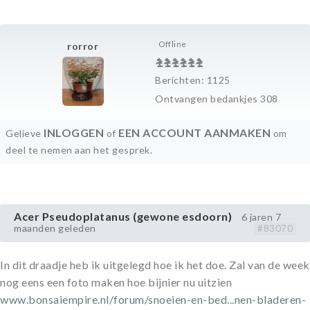
Offline
rorror
Berichten: 1125
Ontvangen bedankjes 308
INLOGGEN
EEN ACCOUNT AANMAKEN
Gelieve
of
om
deel te nemen aan het gesprek.
Acer Pseudoplatanus (gewone esdoorn)
6 jaren 7
maanden geleden
#83070
In dit draadje heb ik uitgelegd hoe ik het doe. Zal van de week
nog eens een foto maken hoe bijnier nu uitzien
www.bonsaiempire.nl/forum/snoeien-en-bed...nen-bladeren-