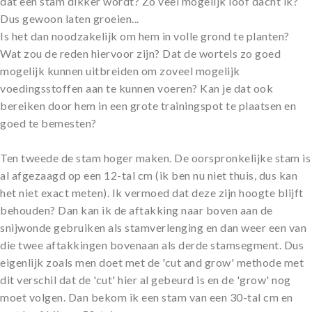
dat een stam dikker wordt? Zo veel mogelijk loof dacht ik?
Dus gewoon laten groeien...
Is het dan noodzakelijk om hem in volle grond te planten?
Wat zou de reden hiervoor zijn? Dat de wortels zo goed
mogelijk kunnen uitbreiden om zoveel mogelijk
voedingsstoffen aan te kunnen voeren? Kan je dat ook
bereiken door hem in een grote trainingspot te plaatsen en
goed te bemesten?
Ten tweede de stam hoger maken. De oorspronkelijke stam is
al afgezaagd op een 12-tal cm (ik ben nu niet thuis, dus kan
het niet exact meten). Ik vermoed dat deze zijn hoogte blijft
behouden? Dan kan ik de aftakking naar boven aan de
snijwonde gebruiken als stamverlenging en dan weer een van
die twee aftakkingen bovenaan als derde stamsegment. Dus
eigenlijk zoals men doet met de 'cut and grow' methode met
dit verschil dat de 'cut' hier al gebeurd is en de 'grow' nog
moet volgen. Dan bekom ik een stam van een 30-tal cm en