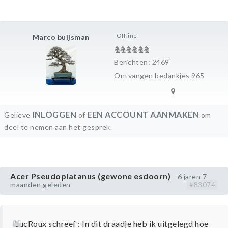
Offline
Marco buijsman
Berichten: 2469
Ontvangen bedankjes 965
INLOGGEN
EEN ACCOUNT AANMAKEN
Gelieve
of
om
deel te nemen aan het gesprek.
Acer Pseudoplatanus (gewone esdoorn)
6 jaren 7
maanden geleden
#83074
LucRoux schreef : In dit draadje heb ik uitgelegd hoe