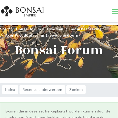
Start
Bonsai forum
Diversen
Boom bespreking
Acer Pseudoplatanus (gewone esdoorn)
Bonsai Forum
Index
Recente onderwerpen
Zoeken
Bomen die in deze sectie geplaatst worden kunnen door de
medegebruikers beoordeeld worden aan de hand van de