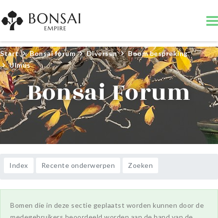
Start
Bonsai forum
Diversen
Boom bespreking
Ulmus
Bonsai Forum
Index
Recente onderwerpen
Zoeken
Bomen die in deze sectie geplaatst worden kunnen door de
medegebruikers beoordeeld worden aan de hand van de